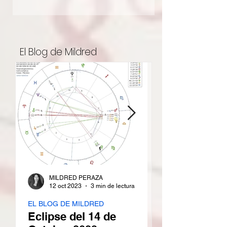
El Blog de Mildred
MILDRED PERAZA
12 oct 2023
3 min de lectura
EL BLOG DE MILDRED
EL BLOG DE MILD
Eclipse del 14 de
Mi Sol en Ca