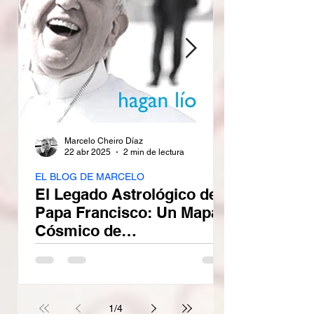
Marcelo Cheiro Díaz
22 abr 2025
2 min de lectura
EL BLOG DE MARCELO
El Legado Astrológico del
Papa Francisco: Un Mapa
Cósmico de
Transformación
La muerte del Papa Francisco el 21 de abril
de 2025, a las 7:35 a.m. en Roma, marca
no solo el fin de un pontificado
revolucionario, sino...
1
/
4