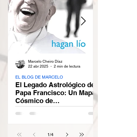
Marcelo Cheiro Díaz
22 abr 2025
2 min de lectura
EL BLOG DE MARCELO
El Legado Astrológico del
Papa Francisco: Un Mapa
Cósmico de
Transformación
La muerte del Papa Francisco el 21 de abril
de 2025, a las 7:35 a.m. en Roma, marca
no solo el fin de un pontificado
revolucionario, sino...
1
/
4