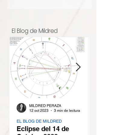
El Blog de Mildred
MILDRED PERAZA
12 oct 2023
3 min de lectura
EL BLOG DE MILDRED
EL BLOG DE MILD
Eclipse del 14 de
Mi Sol en Ca