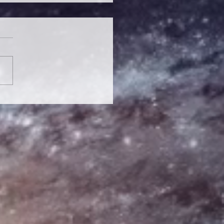
iempo Circular: Cómo el
do, Presente y Futuro
onectan para
sformar tu Vida.