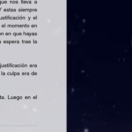
ue nos lleva a 
Y estas siempre 
tificación y el 
s el momento en 
ón en que hayas 
 espera trae la 
stificación era 
la culpa era de 
a. Luego en el 