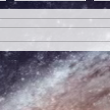
Psicoastromagia: Tú eres el
El T
cómo del objetivo de otro
Pasa
se C
Tran