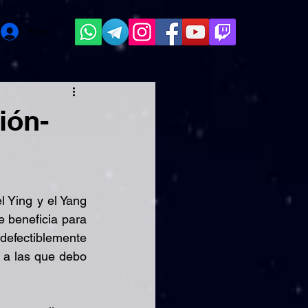
Entrar
ión-
l Ying y el Yang 
 beneficia para 
fectiblemente 
 a las que debo 