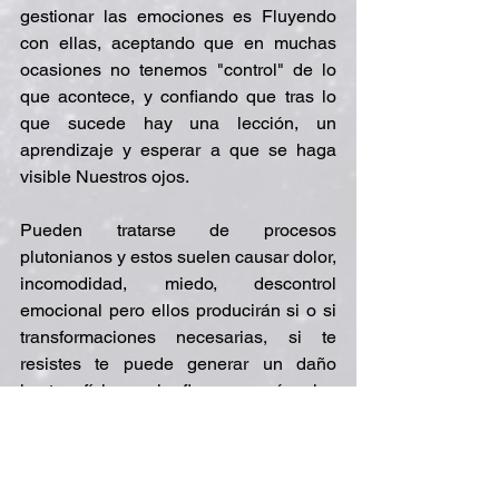
gestionar las emociones es Fluyendo 
con ellas, aceptando que en muchas 
ocasiones no tenemos "control" de lo 
que acontece, y confiando que tras lo 
que sucede hay una lección, un 
aprendizaje y esperar a que se haga 
visible Nuestros ojos. 
Pueden tratarse de procesos 
plutonianos y estos suelen causar dolor, 
incomodidad, miedo, descontrol 
emocional pero ellos producirán si o si 
transformaciones necesarias, si te 
resistes te puede generar un daño 
hasta físico, si fluyes verás los 
beneficios que traía esa transformación, 
porque pluton siempre saca a la luz 
para que puedas ver.